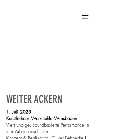
gärt
nerp
flich
ten
künstler*innenkollektiv
WEITER ACKERN
1. Juli 2023
Künstlerhaus Walkmühle Wiesbaden
Vierstündige, soundbasierte Performance in
vier Arbeitsabschnitten
Konzept & Realisation: Oliver Behnecke I